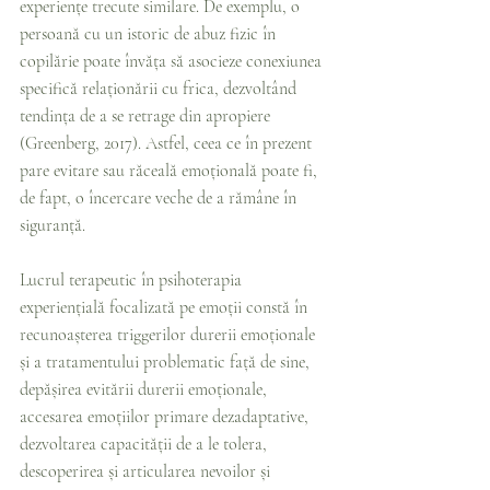
experiențe trecute similare. De exemplu, o 
persoană cu un istoric de abuz fizic în 
copilărie poate învăța să asocieze conexiunea 
specifică relaționării cu frica, dezvoltând 
tendința de a se retrage din apropiere 
(Greenberg, 2017). Astfel, ceea ce în prezent 
pare evitare sau răceală emoțională poate fi, 
de fapt, o încercare veche de a rămâne în 
siguranță.
Lucrul terapeutic în psihoterapia 
experiențială focalizată pe emoții constă în 
recunoașterea triggerilor durerii emoționale 
și a tratamentului problematic față de sine, 
depășirea evitării durerii emoționale, 
accesarea emoțiilor primare dezadaptative, 
dezvoltarea capacității de a le tolera, 
descoperirea și articularea nevoilor și 