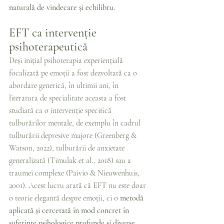
naturală de vindecare și echilibru.
EFT ca intervenție 
psihoterapeutică 
Deși inițial psihoterapia experiențială 
focalizată pe emoții a fost dezvoltată ca o 
abordare generică, în ultimii ani, în 
literatura de specialitate aceasta a fost 
studiată ca o intervenție specifică 
tulburărilor mentale, de exemplu în cadrul 
tulburării depresive majore (Greenberg & 
Watson, 2022), tulburării de anxietate 
generalizată (Timulak et al., 2018) sau a 
traumei complexe (Paivio & Nieuwenhuis, 
2001). Acest lucru arată că EFT nu este doar 
o teorie elegantă despre emoții, ci o 
metodă 
aplicată și cercetată în mod concret în 
suferințe psihologice profunde și diverse.