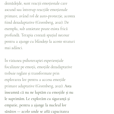
deznădejde, sunt reacții emoționale care 
ascund sau întrerup reacțiile emoționale 
primare, având rol de auto-protecție, acestea 
fiind dezadaptative (Greenberg, 2021). De 
exemplu, sub anxietate poate exista frică 
profundă. Terapia creează spațiul necesar 
pentru a ajunge cu blândețe la aceste straturi 
mai adânci.
În viziunea psihoterapiei experiențiale 
focalizate pe emoții, emoțiile dezadaptative 
trebuie reglate și transformate prin 
explorarea lor pentru a accesa emoțiile 
primare adaptative (Greenberg, 2021). 
Asta 
înseamnă că nu ne luptăm cu emoțiile și nu 
le suprimăm. Le explorăm cu siguranță și 
empatie, pentru a ajunge la nucleul lor 
sănătos — acolo unde se află capacitatea 