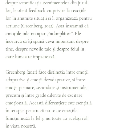
despre semnificația evenimentelor din jurul 
lor, le oferă feedback cu privire la reacțiile 
lor în anumite situații și îi organizează pentru 
acțiune (Greenberg, 2021). Asta înseamnă că 
emoțiile tale nu apar „întâmplător”. Ele 
încearcă să îți spună ceva important despre 
tine, despre nevoile tale și despre felul în 
care lumea te impactează.
Greenberg (2021) face distincția între emoții 
adaptative și emoții dezadaptative, și între 
emoții primare, secundare și instrumentale, 
precum și între grade diferite de excitare 
emoțională. Această diferențiere este esențială 
în terapie, pentru că nu toate emoțiile 
funcționează la fel și nu toate au același rol 
în viața noastră.