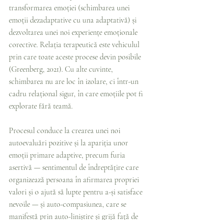
transformarea emoției (schimbarea unei 
emoții dezadaptative cu una adaptativă) și 
dezvoltarea unei noi experiențe emoționale 
corective. Relația terapeutică este vehiculul 
prin care toate aceste procese devin posibile 
(Greenberg, 2021). Cu alte cuvinte, 
schimbarea nu are loc în izolare, ci într-un 
cadru relațional sigur, în care emoțiile pot fi 
explorate fără teamă.
Procesul conduce la crearea unei noi 
autoevaluări pozitive și la apariția unor 
emoții primare adaptive, precum furia 
asertivă — sentimentul de îndreptățire care 
organizează persoana în afirmarea propriei 
valori și o ajută să lupte pentru a-și satisface 
nevoile — și auto-compasiunea, care se 
manifestă prin auto-liniștire și grijă față de 