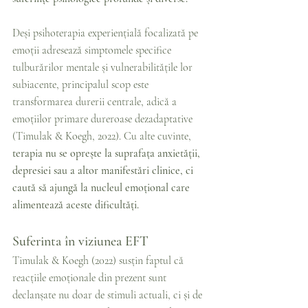
Deși psihoterapia experiențială focalizată pe 
emoții adresează simptomele specifice 
tulburărilor mentale și vulnerabilitățile lor 
subiacente, principalul scop este 
transformarea durerii centrale, adică a 
emoțiilor primare dureroase dezadaptative 
(Timulak & Koegh, 2022). Cu alte cuvinte, 
terapia nu se oprește la suprafața anxietății, 
depresiei sau a altor manifestări clinice, ci 
caută să ajungă la nucleul emoțional care 
alimentează aceste dificultăți.
Suferinta în viziunea EFT
Timulak & Koegh (2022) susțin faptul că 
reacțiile emoționale din prezent sunt 
declanșate nu doar de stimuli actuali, ci și de 