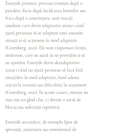
Emoțiile primare, precum tristețea după o 
pierdere, furia după încălcarea limitelor sau 
frica după o amenințare, sunt reacții 
imediate care devin adaptative atunci când 
ajută persoana să se adapteze unei anumite 
situații și să acționeze în mod adaptativ 
(Greenberg, 2021). Ele sunt răspunsuri firești, 
sănătoase, care ne ajută să ne protejăm și să 
ne ajustăm. Emoțiile devin dezadaptative 
atunci când nu ajută persoana să facă față 
situațiilor în mod adaptativ, fiind adesea 
reacții la traumă sau dificultăți în atașament 
(Greenberg, 2021). În aceste cazuri, emoția nu 
mai este un ghid clar, ci devine o sursă de 
blocaj sau suferință repetitivă.
Emoțiile secundare, de exemplu lipsa de 
speranță, anxietatea sau sentimentul de 