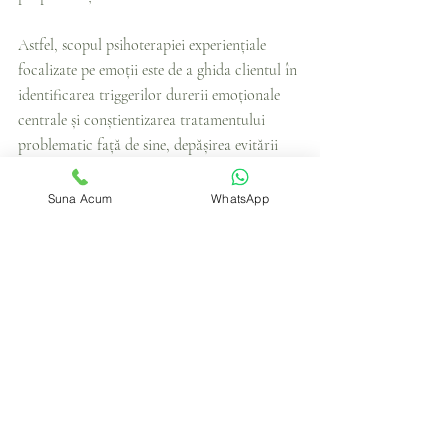
Astfel, scopul psihoterapiei experiențiale 
focalizate pe emoții este de a ghida clientul în 
identificarea triggerilor durerii emoționale 
centrale și conștientizarea tratamentului 
problematic față de sine, depășirea evitării 
emoționale pentru ca durerea centrală să fie 
accesată, tolerată și procesată, 
Suna Acum
WhatsApp
conștientizarea și articularea nevoilor 
nesatisfăcute, răspunsul la acestea prin emoții 
primare adaptative precum auto-
compasiunea sau furia asertivă și angajarea 
într-un proces de doliu în care rănile suferite 
sunt recunoscute, iar tristețea este exprimată 
într-un mod adaptativ (Timulak & Koegh, 
2022).
Ca rezultat al acestui proces, nivelul de 