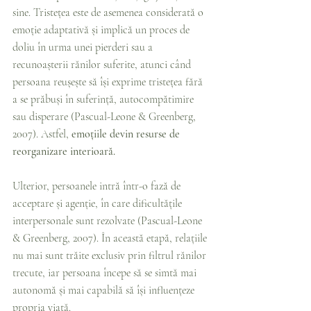
sine. Tristețea este de asemenea considerată o 
emoție adaptativă și implică un proces de 
doliu în urma unei pierderi sau a 
recunoașterii rănilor suferite, atunci când 
persoana reușește să își exprime tristețea fără 
a se prăbuși în suferință, autocompătimire 
sau disperare (Pascual-Leone & Greenberg, 
2007). Astfel, 
emoțiile devin resurse de 
reorganizare interioară.
Ulterior, persoanele intră într-o fază de 
acceptare și agenție, în care dificultățile 
interpersonale sunt rezolvate (Pascual-Leone 
& Greenberg, 2007). În această etapă, relațiile 
nu mai sunt trăite exclusiv prin filtrul rănilor 
trecute, iar persoana începe să se simtă mai 
autonomă și mai capabilă să își influențeze 
propria viață.