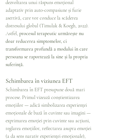
dezvoltarea unui răspuns emoțional 
adaptativ prin auto-compasiune și furie 
asertivă, care vor conduce la scăderea 
distresului global (Timulak & Koegh, 2022). 
Astfel, 
procesul terapeutic urmărește nu 
doar reducerea simptomelor, ci 
transformarea profundă a modului în care 
persoana se raportează la sine și la propria 
suferință.
Schimbarea în viziunea EFT
Schimbarea în EFT presupune două mari 
procese. Primul vizează conștientizarea 
emoțiilor — adică simbolizarea experienței 
emoționale de bază în cuvinte sau imagini — 
exprimarea emoției prin cuvinte sau acțiuni, 
reglarea emoțiilor, reflectarea asupra emoției 
(a da sens narativ experienței emoționale), 