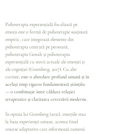
Psihoterapia experiențială focalizată pe 
emoții este o formă de psihoterapie susținută 
empiric, care integrează elemente din 
psihoterapia centrată pe persoană, 
psihoterapia Gestalt și psihoterapia 
experiențială cu teorii actuale ale emoției și 
ale cogniției (Greenberg, 2017). Cu alte 
cuvinte, 
este o abordare profund umană și în 
același timp riguros fundamentată științific 
— o combinație între căldura relației 
terapeutice și claritatea cercetării moderne.
În opinia lui Greenberg (2021), emoțiile stau 
la baza experienței umane, acestea fiind 
resurse adaptative care informează oamenii 