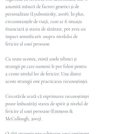
anumită măsură de factori genetici și de 
personalitate (Lyubomirsky, 2008). În plus, 
circumstanțele de viață, cum ar fi situația 
financiară și starea de sănătate, pot avea un 
impact semnificativ asupra nivelului de 
fericire al unei persoane.
Cu toate acestea, există unele tehnici și 
strategii pe care oamenii le pot folosi pentru 
a creste nivelul lor de fericire. Una dintre 
aceste strategii este practicarea recunoștinței.
Cercetările arată că exprimarea recunoștinței 
poate îmbunătăți starea de spirit și nivelul de 
fericire al unei persoane (Emmons & 
McCullough, 2003). 
O altă strategie este cultivarea unui sentiment 