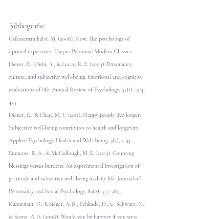
Bibliografie 
Csikszentmihalyi, M. (2008). Flow: The psychology of 
optimal experience. Harper Perennial Modern Classics.
Diener, E., Oishi, S., & Lucas, R. E. (2003). Personality, 
culture, and subjective well-being: Emotional and cognitive 
evaluations of life. Annual Review of Psychology, 54(1), 403-
425.
Diener, E., & Chan, M. Y. (2011). Happy people live longer: 
Subjective well-being contributes to health and longevity. 
Applied Psychology: Health and Well-Being, 3(1), 1-43.
Emmons, R. A., & McCullough, M. E. (2003). Counting 
blessings versus burdens: An experimental investigation of 
gratitude and subjective well-being in daily life. Journal of 
Personality and Social Psychology, 84(2), 377-389.
Kahneman, D., Krueger, A. B., Schkade, D. A., Schwarz, N., 
& Stone, A. A. (2006). Would you be happier if you were 