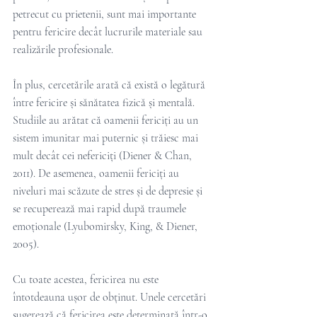
petrecut cu prietenii, sunt mai importante 
pentru fericire decât lucrurile materiale sau 
realizările profesionale.
În plus, cercetările arată că există o legătură 
între fericire și sănătatea fizică și mentală. 
Studiile au arătat că oamenii fericiți au un 
sistem imunitar mai puternic și trăiesc mai 
mult decât cei nefericiți (Diener & Chan, 
2011). De asemenea, oamenii fericiți au 
niveluri mai scăzute de stres și de depresie și 
se recuperează mai rapid după traumele 
emoționale (Lyubomirsky, King, & Diener, 
2005).
Cu toate acestea, fericirea nu este 
întotdeauna ușor de obținut. Unele cercetări 
sugerează că fericirea este determinată într-o 