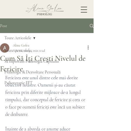
Post
Toate Articolele
Alina Golea
Toate Articolele
Apr 26, 2023
4 min read
Cum Să Îți Crești Nivelul de
Să Explorăm Psihologia Copilului
Fericire
Psihologie & Dezvoltare Personală
Fericirea este unul dintre cele mai dorite 
Psihoterapie EFT
obiective noastre. Oamenii și-au căutat 
fericirea prin diferite mijloace de-a lungul 
timpului, dar conceptul de fericire și ceea ce 
o face pe oameni fericiți este încă un subiect 
de dezbatere.
Înainte de a aborda ce anume aduce 