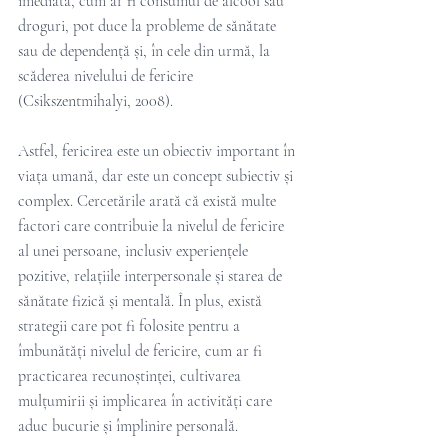
imediată, cum ar fi consumul de alcool sau 
droguri, pot duce la probleme de sănătate 
sau de dependență și, în cele din urmă, la 
scăderea nivelului de fericire 
(Csikszentmihalyi, 2008).
Astfel, fericirea este un obiectiv important în 
viața umană, dar este un concept subiectiv și 
complex. Cercetările arată că există multe 
factori care contribuie la nivelul de fericire 
al unei persoane, inclusiv experiențele 
pozitive, relațiile interpersonale și starea de 
sănătate fizică și mentală. În plus, există 
strategii care pot fi folosite pentru a 
îmbunătăți nivelul de fericire, cum ar fi 
practicarea recunoștinței, cultivarea 
mulțumirii și implicarea în activități care 
aduc bucurie și împlinire personală.