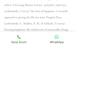
richer? A focusing illusion. Science, 312(5782), 1908-1910.
Lyubomirsky, S. (2007). The how of happiness: A scientific 
approach to getting the life you want. Penguin Press.
Lyubomirsky, S., Sheldon, K. M., & Schkade, D. (2005). 
Pursuing happiness: The architecture of sustainable change. 
Review of General Psychology, 9(2), 111-131.
Suna Acum
WhatsApp
Lyubomirsky, S., King, L., & Diener, E. (2005). The benefits 
of frequent positive affect: Does happiness lead to success? 
Psychological Bulletin, 131(6), 803-855.
Lyubomirsky, S., Dickerhoof, R., Boehm, J. K., & Sheldon, 
K. M. (2011). Becoming happier takes both a will and a 
proper way: An experimental longitudinal intervention to 
boost well-being. Emotion, 11(2), 391-402.
Lyubomirsky, S., Sousa, L., & Dickerhoof, R. (2006). The 
costs and benefits of writing, talking, and thinking about 
life’s triumphs and defeats. Journal of Personality and Social 
Psychology, 90(4), 692-708.