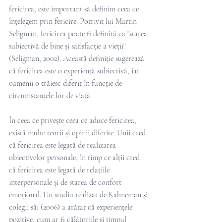
fericirea, este important să definim ceea ce 
înțelegem prin fericire. Potrivit lui Martin 
Seligman, fericirea poate fi definită ca "starea 
subiectivă de bine și satisfacție a vieții" 
(Seligman, 2002). Această definiție sugerează 
că fericirea este o experiență subiectivă, iar 
oamenii o trăiesc diferit în funcție de 
circumstanțele lor de viață.
În ceea ce privește ceea ce aduce fericirea, 
există multe teorii și opinii diferite. Unii cred 
că fericirea este legată de realizarea 
obiectivelor personale, în timp ce alții cred 
că fericirea este legată de relațiile 
interpersonale și de starea de confort 
emoțional. Un studiu realizat de Kahneman și 
colegii săi (2006) a arătat că experiențele 
pozitive, cum ar fi călătoriile și timpul 