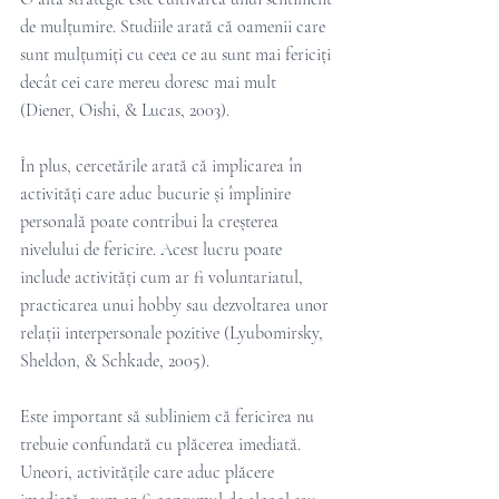
de mulțumire. Studiile arată că oamenii care 
sunt mulțumiți cu ceea ce au sunt mai fericiți 
decât cei care mereu doresc mai mult 
(Diener, Oishi, & Lucas, 2003).
În plus, cercetările arată că implicarea în 
activități care aduc bucurie și împlinire 
personală poate contribui la creșterea 
nivelului de fericire. Acest lucru poate 
include activități cum ar fi voluntariatul, 
practicarea unui hobby sau dezvoltarea unor 
relații interpersonale pozitive (Lyubomirsky, 
Sheldon, & Schkade, 2005).
Este important să subliniem că fericirea nu 
trebuie confundată cu plăcerea imediată. 
Uneori, activitățile care aduc plăcere 