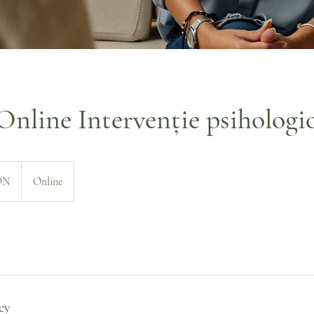
Online Intervenție psihologi
ON
Online
cy