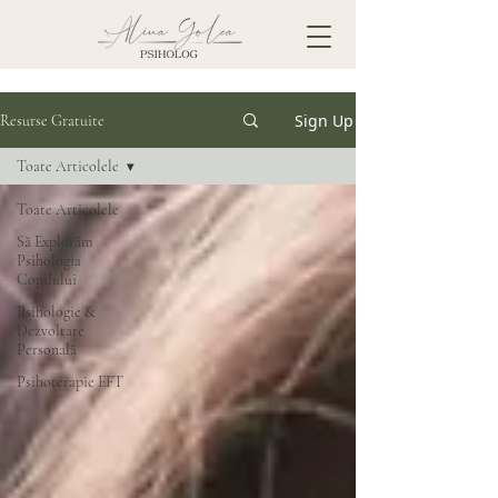
Sign Up
Resurse Gratuite
Toate Articolele
Toate Articolele
Să Explorăm
Psihologia
Copilului
Psihologie &
Dezvoltare
Personală
Psihoterapie EFT