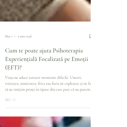
Mar 1
5 min read
Cum te poate ajuta Psihoterapia
Experiențială Focalizată pe Emoții
(EFT)?
Viața ne aduce tuturor momente dificile. Uneori,
tristețea, anxietatea, frica sau furia ne copleșesc și ne fac
să ne simțim prinși în tipare din care pare că nu putem
ieși. Dacă te regăsești în această situație, este important
să știi că nu ești singur. Psihoterapia experiențială
focalizată pe emoții, sau EFT, este o metodă validată