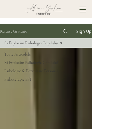
Sign Up
Resurse Gratuite
Să Explorăm Psihologia Copilului
Toate Articolele
Să Explorăm Psihologia Copilului
Psihologie & Dezvoltare Personală
Psihoterapie EFT